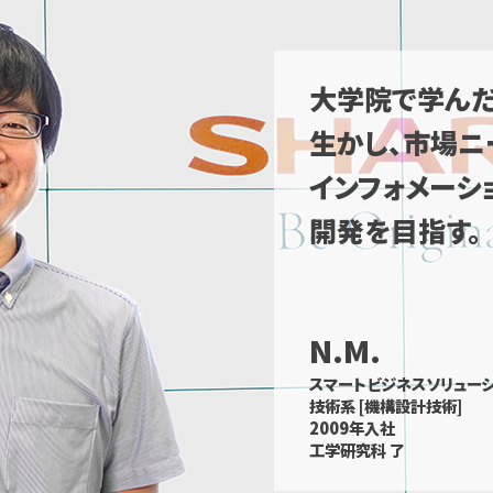
大学院で学ん
生かし、市場ニ
インフォメーシ
開発を目指す。
N.M.
スマートビジネスソリュー
技術系 [機構設計技術]
2009年入社
工学研究科 了